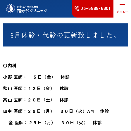
03-5888-6601
メニュー
クリニックのご紹介
6月休診・代診の更新致しました。
診療案内･診療科
医療関係者の皆様へ
〇内科
採用情報
小野
医師： ５
日（金） 休診
秋山
医師：１２
日（金） 休診
高山
医師：２０
日（土） 休診
法人情報
お問い合わせ
交通案内
田中
医師：２９
日（月） ３０日（火）AM 休診
金
医師：２９
日（月） ３０日（火） 休診