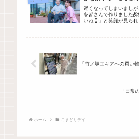
遅くなってしまいましが
を皆さんで作りました
いね🙂」と笑顔が見ら
飾り、菱餅、桃の花」な..
「竹ノ塚エキアへの買い物外
「日常
ホーム
こまどりデイ