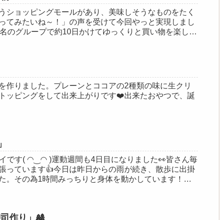
うショッピングモールがあり、美味しそうなものをたく
ってみたいね～！」の声を受けて今回やっと実現しまし
7名のグループで約10日かけてゆっくりと買い物を楽しん
を作りました。プレーンとココアの2種類の味に生クリ
トッピングをして出来上がりです❤️出来たおやつで、誕
️」
イです( ◠‿◠ )運動週間も4日目になりました👀皆さん毎
張っています👍今日は昨日からの雨が続き、散歩に出掛
た。その為1時間みっちりと身体を動かしています！ま
司作り」🎎