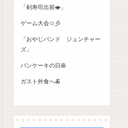
「剣寿司出前🍣」
ゲーム大会☆彡
「おやじバンド ジュンチャー
ズ」
パンケーキの日🥞
ガスト外食へ🍝