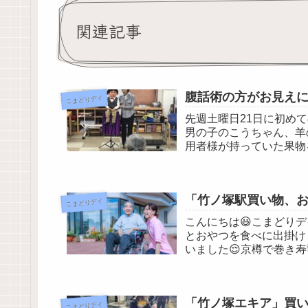
関連記事
腹話術の方がお見えにな
こまどりデイ
先週土曜日21日に初め
男の子のこうちゃん、羊
用者様が持っていた果物
しいですね(^^)/い...
「竹ノ塚駅買い物、
こまどりデイ
こんにちは😃こまどり
とおやつを食べに出掛け
いました😌京樽で巻き
てます( ^ω^ )ミス...
「竹ノ塚エキア」買
こまどりデイ