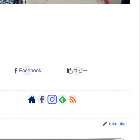
Facebook
コピー
fukujukai