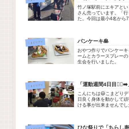
竹ノ塚駅前にエキアとい
さん売っています。「行
た。今回は最小4名から
で頂きました。今回人...
パンケーキ🥞
こまどりデイ
おやつ作りでパンケーキ
ームとカラースプレーの
生会を行いました。
「運動週間4日目🏃‍♂️‍➡
こまどりデイ
こんにちは😃こまどりデ
日良く身体を動かして頑
ける事が出来ませんでし
ずは1階の利用者...
ひな祭りで「ちらし寿
こまどりデイ