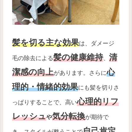
髪を切る主な効果
は、ダメージ
髪の健康維持
清
毛の除去による
、
潔感の向上
心
があります。さらに
理的・情緒的効果
にも髪を切りさ
心理的リフ
っぱりすることで、高い
レッシュ
気分転換
や
が
期待で
自己肯定
き、スタイルが整うことで