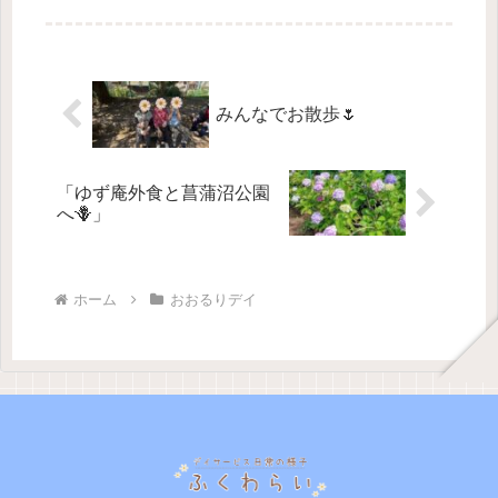
その様子をご覧いただければと思い
ます。本日、ハンドマッサージに加
え、ご希望者の方にはネイルを行い
ました。濃い薄い...
みんなでお散歩🌷
「ゆず庵外食と菖蒲沼公園
へ🪻」
ホーム
おおるりデイ