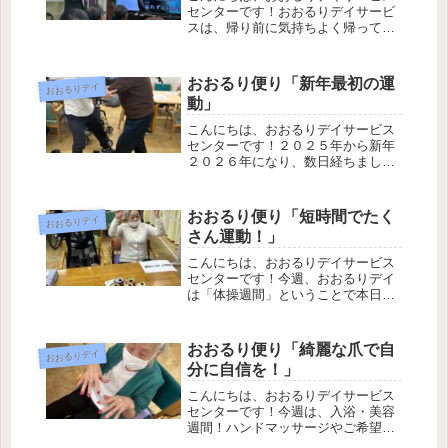
センターです！おおるりデイサービ
スは、帰り前に気持ちよく帰ってい
ただくために、カラオケを行ってお
ります。本日はその様子をご覧いた
だければと思います。おおるりデイ
おおるり便り「新年最初の運
おおるりデイ
サービスセンターでは、歌を歌うの
動」
も聴くのも好きな...
こんにちは、おおるりデイサービス
センターです！２０２５年から新年
２０２６年になり、数日経ちました
が皆様いかがお過ごしでしょうか？
新年迎えて最初の営業日。本日は、
色々な運動を順繰り回り身体を動か
おおるり便り「短時間でたく
おおるりデイ
す「サーキット運動」を行いまし
さん運動！」
た。お正月は職員含...
こんにちは、おおるりデイサービス
センターです！今週、おおるりデイ
は「体操週間」ということで本日
は、様々な運動を移動しながら行う
サーキットトレーニングを行いまし
た。本日は、その際の様子をお届け
おおるり便り「綺麗な爪で自
おおるりデイ
いたします。今回は、手すりにつか
分に自信を！」
まりながら「つま先...
こんにちは、おおるりデイサービス
センターです！今週は、入浴・美容
週間！ハンドマッサージやご希望者
の方にネイルを行いました。今回は