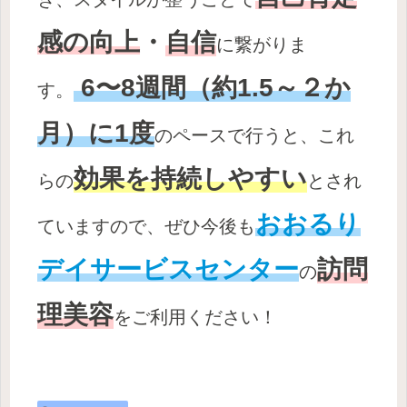
感の向上
・
自信
に繋がりま
6〜8週間（約1.5～２か
す。
月）に1度
のペースで行うと、これ
効果を持続しやすい
らの
とされ
おおるり
ていますので、ぜひ今後も
デイサービスセンター
訪問
の
理美容
をご利用ください！