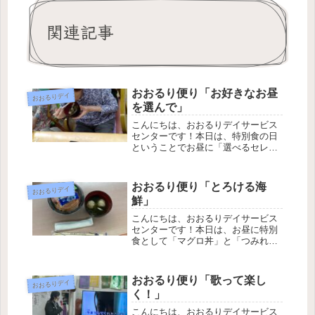
関連記事
おおるり便り「お好きなお昼
おおるりデイ
を選んで」
こんにちは、おおるりデイサービス
センターです！本日は、特別食の日
ということでお昼に「選べるセレク
トランチ」を実施いたしました。本
日はその際の様子をお届けいたしま
す。本日のお昼はいつものお弁当で
おおるり便り「とろける海
おおるりデイ
はなく、焼き鶏丼弁当や塩サバ焼き
鮮」
弁当など、複数種...
こんにちは、おおるりデイサービス
センターです！本日は、お昼に特別
食として「マグロ丼」と「つみれス
ープ」をお出しいたしました。今回
はその際の様子をお届けいたしま
す。本日の昼食は「マグロ丼」と
おおるり便り「歌って楽し
おおるりデイ
「つみれスープ」をご用意いたしま
く！」
した。お出しするとあ...
こんにちは、おおるりデイサービス