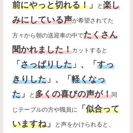
前にやっと切れる！
」
楽し
と
みにしている声
が希望されてた
たくさん
方々から朝の送迎車の中で
聞かれました！
カットすると
「
さっぱりした
」、「
すっ
きりした
」、「
軽くなっ
た
」
多くの喜びの声が！
と
同
「
似合って
じテーブルの方や職員に
いますね
」
と声をかけられると、