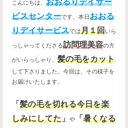
おおるりデイサー
こんにちは、
ビスセンター
おおる
です。本日
りデイサービス
月１回
では
いら
訪問理美容
っしゃってくださる
の方
髪の毛をカット
がいらっしゃり、
して下さりました。今回は、その様子を
お届けいたします。
「
髪の毛を切れる今日を楽
しみにしてた
」
「
暑くなる
や