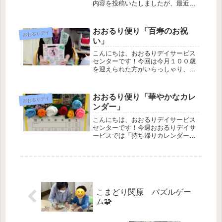
内容を投稿いたしましたが、最近
「余暇活動」の時間にミシンを使っ
ている方もいらっしゃります。今回
は、その時の様子をお届けいたしま
おおるり便り「百寿のお祝
おおるりデイ
す。最近では、おおるりデイサービ
い」
スで使っている座布...
こんにちは、おおるりデイサービス
センターです！今回は今月１００歳
を迎えられた方がいらっしゃり、お
祝いを行いましたのでその様子をお
届けいたします。午前の体操中に前
の方にお座りいただき、職員からの
おおるり便り「華やかなカレ
おおるりデイ
メッセージ入り色紙をお渡しし、一
ンダー」
言いただき、皆様...
こんにちは、おおるりデイサービス
センターです！今週おおるりデイサ
ービスでは「持ち帰りカレンダー作
成の週間」ということで、本日はそ
の様子をお届けいたします。５月は
「都電とバラ」をモチーフにして作
っております！皆様にフェルトでバ
ラの花を作ってい...
こまどり関原 パズルゲー
ム🧩