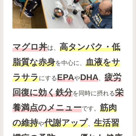
マグロ丼
高タンパク・低
は、
脂質な赤身
血液をサ
を中心に、
ラサラ
EPA
DHA
疲労
にする
や
、
回復に効く鉄分
栄
を同時に摂れる
養満点のメニュー
筋肉
です。
の維持
代謝アップ
生活習
や
、