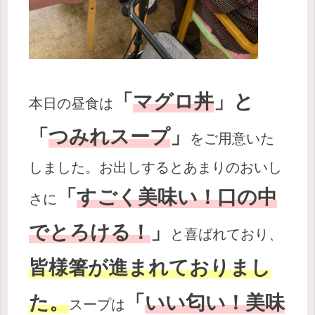
「
マグロ丼
」と
本日の昼食は
「
つみれスープ
」
をご用意いた
しました。お出しするとあまりのおいし
「
すごく美味い！口の中
さに
でとろける！
」
と喜ばれており、
皆様箸が進まれておりまし
た。
「
いい匂い！美味
スープは