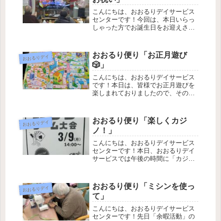
こんにちは、おおるりデイサービス
センターです！今回は、本日いらっ
しゃった方でお誕生日をお迎えされ
た方がいらっしゃいましたので、皆
様でお祝いいたしました。その際の
様子をお届けいたします。帰り前の
おおるり便り「お正月遊び
おおるりデイ
カラオケの時間に前の方にお越しい
🎲」
ただき、皆様でハ...
こんにちは、おおるりデイサービス
です！本日は、皆様でお正月遊びを
楽しまれておりましたので、その様
子をご覧いただければと思います。
今回は、すごろくとトランプを行い
ました。すごろくは、こちらでご用
おおるり便り「楽しくカジ
おおるりデイ
意致しました日本一周マップ・世界
ノ！」
マップ・リアル人...
こんにちは、おおるりデイサービス
センターです！本日、おおるりデイ
サービスでは午後の時間に「カジノ
レク」を行いました。「カジノレ
ク」とは一体何なのか、どのような
内容を行ったのか、その様子をご覧
おおるり便り「ミシンを使っ
おおるりデイ
いただければと思います。今回行っ
て」
た内容は「さいころ...
こんにちは、おおるりデイサービス
センターです！先日「余暇活動」の