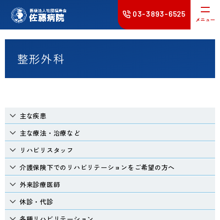
03-3893-6525
メニュー
受診される方へ
整形外科
入院・面会
在宅医療
主な疾患
診療科
主な療法・治療など
リハビリスタッフ
健康診断･
予防接種
介護保険下でのリハビリテーションをご希望の方へ
病院案内
外来診療医師
休診・代診
採用情報
各種リハビリテーション