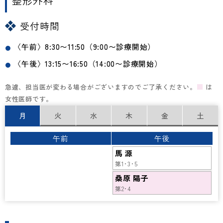
整形外科
受付時間
〈午前〉8:30〜11:50（9:00〜診療開始）
〈午後〉13:15〜16:50（14:00〜診療開始）
急遽、担当医が変わる場合がございますのでご了承ください。
■
は
女性医師です。
月
火
水
木
金
土
午前
午後
馬 源
第1･3･5
桑原 陽子
第2･4