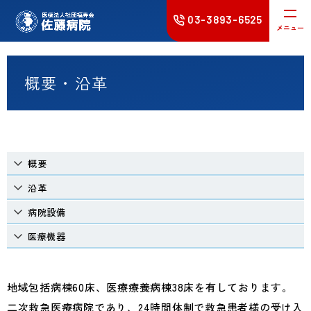
03-3893-6525
メニュー
受診される方へ
概要・沿革
入院・面会
在宅医療
概要
診療科
沿革
病院設備
健康診断･
予防接種
医療機器
病院案内
採用情報
地域包括病棟60床、医療療養病棟38床を有しております。
二次救急医療病院であり、24時間体制で救急患者様の受け入