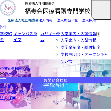
医療法人社団福寿会
法人情報
法人施設一覧
法人採用
学校紹
キャンパスラ
カリキュラ
入学案内・入試情報
介
イフ
ム
入学案内・入試情報
奨学金制度・給付制度
学校説明会・オープンキャ
ンパス
卒業証明書の発行
アクセス
お問い合わせ
学校紹介
法人情報
法人施設一覧
法人採用